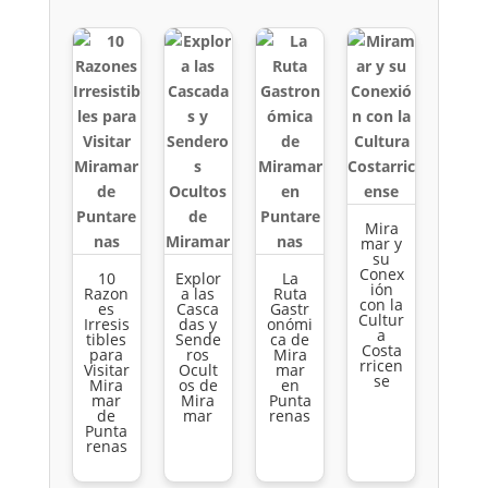
Mira
mar y
su
Conex
10
Explor
La
ión
Razon
a las
Ruta
con la
es
Casca
Gastr
Cultur
Irresis
das y
onómi
a
tibles
Sende
ca de
Costa
para
ros
Mira
rricen
Visitar
Ocult
mar
se
Mira
os de
en
mar
Mira
Punta
de
mar
renas
Punta
renas